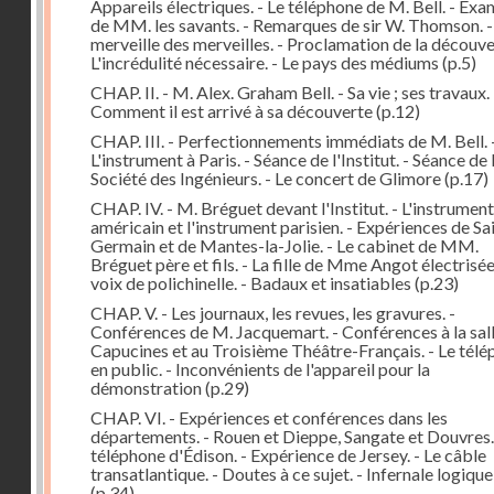
Appareils électriques. - Le téléphone de M. Bell. - Ex
de MM. les savants. - Remarques de sir W. Thomson. -
merveille des merveilles. - Proclamation de la découver
L'incrédulité nécessaire. - Le pays des médiums
(p.5)
CHAP. II. - M. Alex. Graham Bell. - Sa vie ; ses travaux. 
Comment il est arrivé à sa découverte
(p.12)
CHAP. III. - Perfectionnements immédiats de M. Bell. 
L'instrument à Paris. - Séance de l'Institut. - Séance de 
Société des Ingénieurs. - Le concert de Glimore
(p.17)
CHAP. IV. - M. Bréguet devant l'Institut. - L'instrument
américain et l'instrument parisien. - Expériences de Sa
Germain et de Mantes-la-Jolie. - Le cabinet de MM.
Bréguet père et fils. - La fille de Mme Angot électrisée.
voix de polichinelle. - Badaux et insatiables
(p.23)
CHAP. V. - Les journaux, les revues, les gravures. -
Conférences de M. Jacquemart. - Conférences à la sal
Capucines et au Troisième Théâtre-Français. - Le tél
en public. - Inconvénients de l'appareil pour la
démonstration
(p.29)
CHAP. VI. - Expériences et conférences dans les
départements. - Rouen et Dieppe, Sangate et Douvres.
téléphone d'Édison. - Expérience de Jersey. - Le câble
transatlantique. - Doutes à ce sujet. - Infernale logique
(p.34)