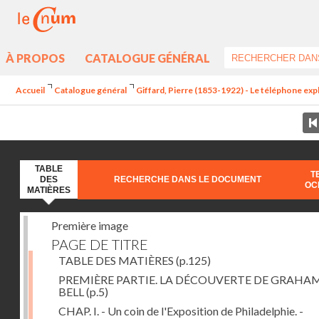
À PROPOS
CATALOGUE GÉNÉRAL
Accueil
Catalogue général
Giffard, Pierre (1853-1922) - Le téléphone exp
TABLE
T
DES
RECHERCHE DANS LE DOCUMENT
OC
MATIÈRES
Première image
PAGE DE TITRE
TABLE DES MATIÈRES
(p.125)
PREMIÈRE PARTIE. LA DÉCOUVERTE DE GRAHA
BELL
(p.5)
CHAP. I. - Un coin de l'Exposition de Philadelphie. -