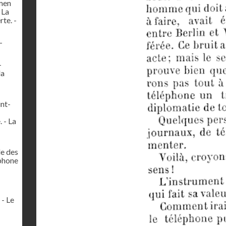
amen
 La
te. -
-
-
la
int-
 - La
le des
éphone
 - Le