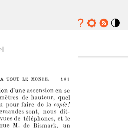
Mode
contraste
élévé