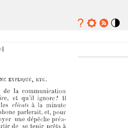
Mode
contraste
élévé