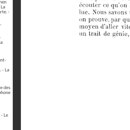
amen
 La
te. -
-
-
la
int-
 - La
le des
éphone
 - Le