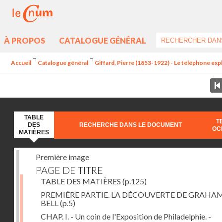
À PROPOS
CATALOGUE GÉNÉRAL
Accueil
Catalogue général
Giffard, Pierre (1853-1922) - Le téléphone exp
TABLE
T
DES
RECHERCHE DANS LE DOCUMENT
OC
MATIÈRES
Première image
PAGE DE TITRE
TABLE DES MATIÈRES
(p.125)
PREMIÈRE PARTIE. LA DÉCOUVERTE DE GRAHA
BELL
(p.5)
CHAP. I. - Un coin de l'Exposition de Philadelphie. -