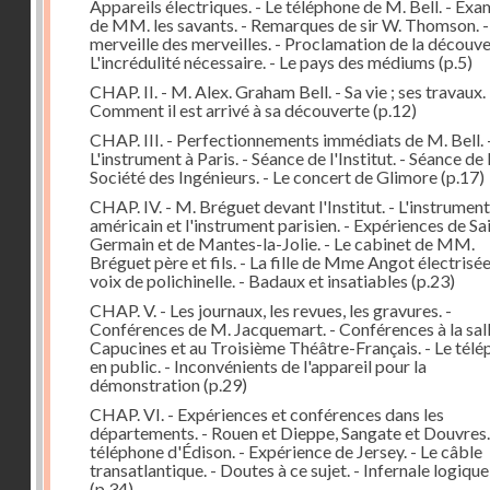
Appareils électriques. - Le téléphone de M. Bell. - Ex
de MM. les savants. - Remarques de sir W. Thomson. -
merveille des merveilles. - Proclamation de la découver
L'incrédulité nécessaire. - Le pays des médiums
(p.5)
CHAP. II. - M. Alex. Graham Bell. - Sa vie ; ses travaux. 
Comment il est arrivé à sa découverte
(p.12)
CHAP. III. - Perfectionnements immédiats de M. Bell. 
L'instrument à Paris. - Séance de l'Institut. - Séance de 
Société des Ingénieurs. - Le concert de Glimore
(p.17)
CHAP. IV. - M. Bréguet devant l'Institut. - L'instrument
américain et l'instrument parisien. - Expériences de Sa
Germain et de Mantes-la-Jolie. - Le cabinet de MM.
Bréguet père et fils. - La fille de Mme Angot électrisée.
voix de polichinelle. - Badaux et insatiables
(p.23)
CHAP. V. - Les journaux, les revues, les gravures. -
Conférences de M. Jacquemart. - Conférences à la sal
Capucines et au Troisième Théâtre-Français. - Le tél
en public. - Inconvénients de l'appareil pour la
démonstration
(p.29)
CHAP. VI. - Expériences et conférences dans les
départements. - Rouen et Dieppe, Sangate et Douvres.
téléphone d'Édison. - Expérience de Jersey. - Le câble
transatlantique. - Doutes à ce sujet. - Infernale logique
(p.34)