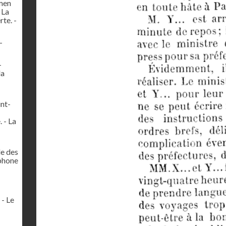
amen
 La
te. -
-
-
la
int-
 - La
le des
éphone
 - Le