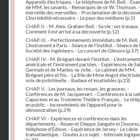
Appareils électriques. - Le téléphone de M. Bell. - Ex
de MM. les savants. - Remarques de sir W. Thomson. -
merveille des merveilles. - Proclamation de la découver
L'incrédulité nécessaire. - Le pays des médiums
(p.5)
CHAP. II. - M. Alex. Graham Bell. - Sa vie ; ses travaux. 
Comment il est arrivé à sa découverte
(p.12)
CHAP. III. - Perfectionnements immédiats de M. Bell. 
L'instrument à Paris. - Séance de l'Institut. - Séance de 
Société des Ingénieurs. - Le concert de Glimore
(p.17)
CHAP. IV. - M. Bréguet devant l'Institut. - L'instrument
américain et l'instrument parisien. - Expériences de Sa
Germain et de Mantes-la-Jolie. - Le cabinet de MM.
Bréguet père et fils. - La fille de Mme Angot électrisée.
voix de polichinelle. - Badaux et insatiables
(p.23)
CHAP. V. - Les journaux, les revues, les gravures. -
Conférences de M. Jacquemart. - Conférences à la sal
Capucines et au Troisième Théâtre-Français. - Le tél
en public. - Inconvénients de l'appareil pour la
démonstration
(p.29)
CHAP. VI. - Expériences et conférences dans les
départements. - Rouen et Dieppe, Sangate et Douvres.
téléphone d'Édison. - Expérience de Jersey. - Le câble
transatlantique. - Doutes à ce sujet. - Infernale logique
(p.34)