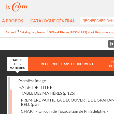
À PROPOS
CATALOGUE GÉNÉRAL
Accueil
Catalogue général
Giffard, Pierre (1853-1922) - Le téléphone exp
TABLE
T
DES
RECHERCHE DANS LE DOCUMENT
OC
MATIÈRES
Première image
PAGE DE TITRE
TABLE DES MATIÈRES
(p.125)
PREMIÈRE PARTIE. LA DÉCOUVERTE DE GRAHA
BELL
(p.5)
CHAP. I. - Un coin de l'Exposition de Philadelphie. -