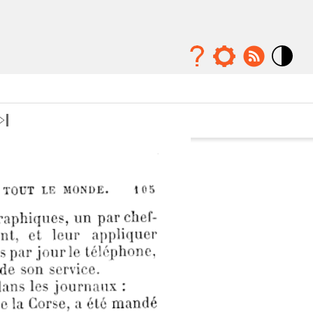
Mode
contraste
élévé