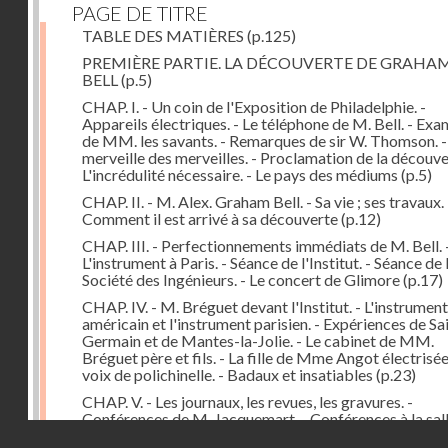
PAGE DE TITRE
TABLE DES MATIÈRES
(p.125)
PREMIÈRE PARTIE. LA DÉCOUVERTE DE GRAHA
BELL
(p.5)
CHAP. I. - Un coin de l'Exposition de Philadelphie. -
Appareils électriques. - Le téléphone de M. Bell. - Ex
de MM. les savants. - Remarques de sir W. Thomson. -
merveille des merveilles. - Proclamation de la découver
L'incrédulité nécessaire. - Le pays des médiums
(p.5)
CHAP. II. - M. Alex. Graham Bell. - Sa vie ; ses travaux. 
Comment il est arrivé à sa découverte
(p.12)
CHAP. III. - Perfectionnements immédiats de M. Bell. 
L'instrument à Paris. - Séance de l'Institut. - Séance de 
Société des Ingénieurs. - Le concert de Glimore
(p.17)
CHAP. IV. - M. Bréguet devant l'Institut. - L'instrument
américain et l'instrument parisien. - Expériences de Sa
Germain et de Mantes-la-Jolie. - Le cabinet de MM.
Bréguet père et fils. - La fille de Mme Angot électrisée.
voix de polichinelle. - Badaux et insatiables
(p.23)
CHAP. V. - Les journaux, les revues, les gravures. -
Conférences de M. Jacquemart. - Conférences à la sal
Droits réservés - CNAM
Capucines et au Troisième Théâtre-Français. - Le tél