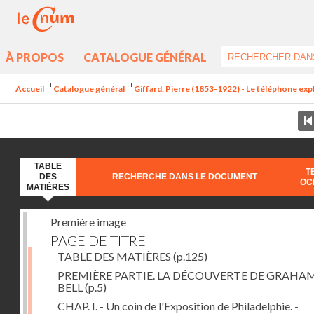
À PROPOS
CATALOGUE GÉNÉRAL
Accueil
Catalogue général
Giffard, Pierre (1853-1922) - Le téléphone exp
TABLE
T
DES
RECHERCHE DANS LE DOCUMENT
OC
MATIÈRES
Première image
PAGE DE TITRE
TABLE DES MATIÈRES
(p.125)
PREMIÈRE PARTIE. LA DÉCOUVERTE DE GRAHA
BELL
(p.5)
CHAP. I. - Un coin de l'Exposition de Philadelphie. -