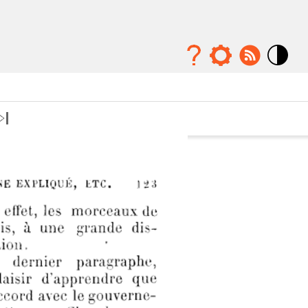
Mode
contraste
élévé