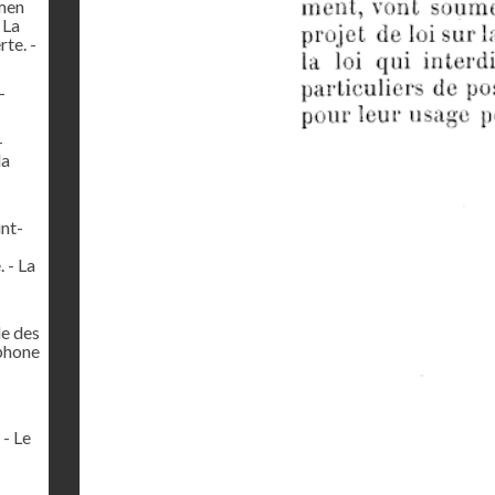
amen
 La
te. -
-
-
la
int-
 - La
le des
éphone
 - Le