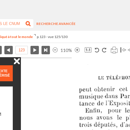
RECHERCHE AVANCÉE
liqué à tout le monde
p.123 - vue 125/130
110%
EXTE
ÉRISÉ
M