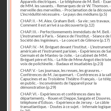
Appareils électriques. - Le téléphone de M. Bell. - Ex
de MM. les savants. - Remarques de sir W. Thomson. -
merveille des merveilles. - Proclamation de la découver
L'incrédulité nécessaire. - Le pays des médiums
(p.5)
CHAP. II. - M. Alex. Graham Bell. - Sa vie ; ses travaux. 
Comment il est arrivé à sa découverte
(p.12)
CHAP. III. - Perfectionnements immédiats de M. Bell. 
L'instrument à Paris. - Séance de l'Institut. - Séance de 
Société des Ingénieurs. - Le concert de Glimore
(p.17)
CHAP. IV. - M. Bréguet devant l'Institut. - L'instrument
américain et l'instrument parisien. - Expériences de Sa
Germain et de Mantes-la-Jolie. - Le cabinet de MM.
Bréguet père et fils. - La fille de Mme Angot électrisée.
voix de polichinelle. - Badaux et insatiables
(p.23)
CHAP. V. - Les journaux, les revues, les gravures. -
Conférences de M. Jacquemart. - Conférences à la sal
Capucines et au Troisième Théâtre-Français. - Le tél
en public. - Inconvénients de l'appareil pour la
démonstration
(p.29)
CHAP. VI. - Expériences et conférences dans les
départements. - Rouen et Dieppe, Sangate et Douvres.
téléphone d'Édison. - Expérience de Jersey. - Le câble
transatlantique. - Doutes à ce sujet. - Infernale logique
(p.34)