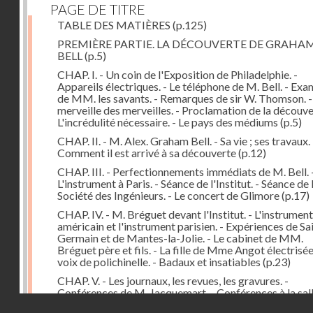
PAGE DE TITRE
TABLE DES MATIÈRES
(p.125)
PREMIÈRE PARTIE. LA DÉCOUVERTE DE GRAHA
BELL
(p.5)
CHAP. I. - Un coin de l'Exposition de Philadelphie. -
Appareils électriques. - Le téléphone de M. Bell. - Ex
de MM. les savants. - Remarques de sir W. Thomson. -
merveille des merveilles. - Proclamation de la découver
L'incrédulité nécessaire. - Le pays des médiums
(p.5)
CHAP. II. - M. Alex. Graham Bell. - Sa vie ; ses travaux. 
Comment il est arrivé à sa découverte
(p.12)
CHAP. III. - Perfectionnements immédiats de M. Bell. 
L'instrument à Paris. - Séance de l'Institut. - Séance de 
Société des Ingénieurs. - Le concert de Glimore
(p.17)
CHAP. IV. - M. Bréguet devant l'Institut. - L'instrument
américain et l'instrument parisien. - Expériences de Sa
Germain et de Mantes-la-Jolie. - Le cabinet de MM.
Bréguet père et fils. - La fille de Mme Angot électrisée.
voix de polichinelle. - Badaux et insatiables
(p.23)
CHAP. V. - Les journaux, les revues, les gravures. -
Conférences de M. Jacquemart. - Conférences à la sal
Droits réservés - CNAM
Capucines et au Troisième Théâtre-Français. - Le tél