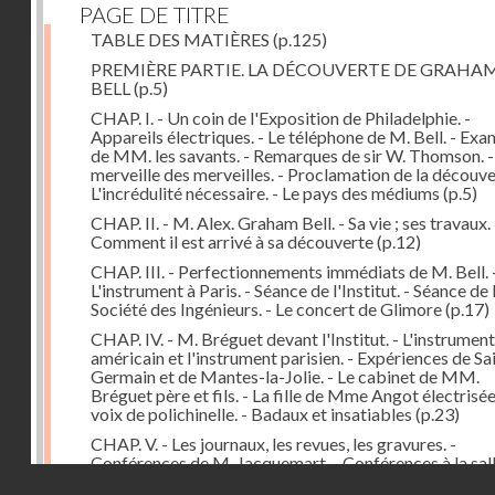
PAGE DE TITRE
TABLE DES MATIÈRES
(p.125)
PREMIÈRE PARTIE. LA DÉCOUVERTE DE GRAHA
BELL
(p.5)
CHAP. I. - Un coin de l'Exposition de Philadelphie. -
Appareils électriques. - Le téléphone de M. Bell. - Ex
de MM. les savants. - Remarques de sir W. Thomson. -
merveille des merveilles. - Proclamation de la découver
L'incrédulité nécessaire. - Le pays des médiums
(p.5)
CHAP. II. - M. Alex. Graham Bell. - Sa vie ; ses travaux. 
Comment il est arrivé à sa découverte
(p.12)
CHAP. III. - Perfectionnements immédiats de M. Bell. 
L'instrument à Paris. - Séance de l'Institut. - Séance de 
Société des Ingénieurs. - Le concert de Glimore
(p.17)
CHAP. IV. - M. Bréguet devant l'Institut. - L'instrument
américain et l'instrument parisien. - Expériences de Sa
Germain et de Mantes-la-Jolie. - Le cabinet de MM.
Bréguet père et fils. - La fille de Mme Angot électrisée.
voix de polichinelle. - Badaux et insatiables
(p.23)
CHAP. V. - Les journaux, les revues, les gravures. -
Conférences de M. Jacquemart. - Conférences à la sal
Droits réservés - CNAM
Capucines et au Troisième Théâtre-Français. - Le tél