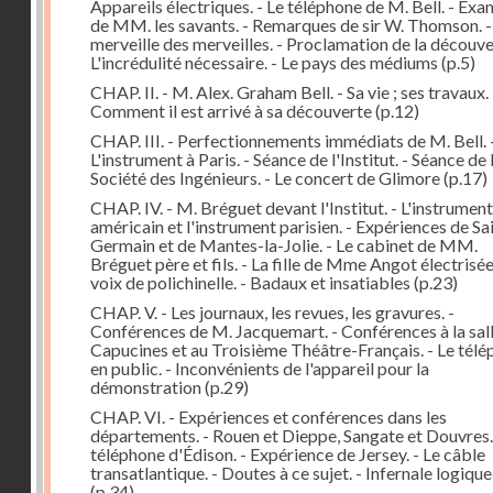
Appareils électriques. - Le téléphone de M. Bell. - Ex
de MM. les savants. - Remarques de sir W. Thomson. -
merveille des merveilles. - Proclamation de la découver
L'incrédulité nécessaire. - Le pays des médiums
(p.5)
CHAP. II. - M. Alex. Graham Bell. - Sa vie ; ses travaux. 
Comment il est arrivé à sa découverte
(p.12)
CHAP. III. - Perfectionnements immédiats de M. Bell. 
L'instrument à Paris. - Séance de l'Institut. - Séance de 
Société des Ingénieurs. - Le concert de Glimore
(p.17)
CHAP. IV. - M. Bréguet devant l'Institut. - L'instrument
américain et l'instrument parisien. - Expériences de Sa
Germain et de Mantes-la-Jolie. - Le cabinet de MM.
Bréguet père et fils. - La fille de Mme Angot électrisée.
voix de polichinelle. - Badaux et insatiables
(p.23)
CHAP. V. - Les journaux, les revues, les gravures. -
Conférences de M. Jacquemart. - Conférences à la sal
Capucines et au Troisième Théâtre-Français. - Le tél
en public. - Inconvénients de l'appareil pour la
démonstration
(p.29)
CHAP. VI. - Expériences et conférences dans les
départements. - Rouen et Dieppe, Sangate et Douvres.
téléphone d'Édison. - Expérience de Jersey. - Le câble
transatlantique. - Doutes à ce sujet. - Infernale logique
(p.34)