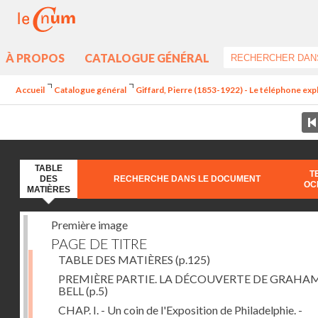
À PROPOS
CATALOGUE GÉNÉRAL
Accueil
Catalogue général
Giffard, Pierre (1853-1922) - Le téléphone exp
TABLE
T
DES
RECHERCHE DANS LE DOCUMENT
OC
MATIÈRES
Première image
PAGE DE TITRE
TABLE DES MATIÈRES
(p.125)
PREMIÈRE PARTIE. LA DÉCOUVERTE DE GRAHA
BELL
(p.5)
CHAP. I. - Un coin de l'Exposition de Philadelphie. -