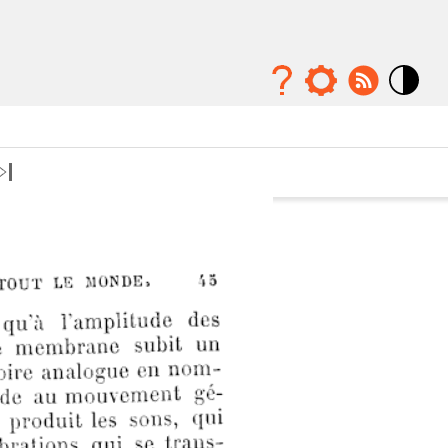
Mode
contraste
élévé