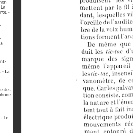
amen
 La
te. -
-
-
la
int-
 - La
le des
éphone
 - Le