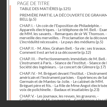
PAGE DE TITRE
TABLE DES MATIÈRES
(p.125)
PREMIÈRE PARTIE. LA DÉCOUVERTE DE GRAHA
BELL
(p.5)
CHAP. I. - Un coin de l'Exposition de Philadelphie. -
Appareils électriques. - Le téléphone de M. Bell. - Ex
de MM. les savants. - Remarques de sir W. Thomson. -
merveille des merveilles. - Proclamation de la découver
L'incrédulité nécessaire. - Le pays des médiums
(p.5)
CHAP. II. - M. Alex. Graham Bell. - Sa vie ; ses travaux. 
Comment il est arrivé à sa découverte
(p.12)
CHAP. III. - Perfectionnements immédiats de M. Bell. 
L'instrument à Paris. - Séance de l'Institut. - Séance de 
Société des Ingénieurs. - Le concert de Glimore
(p.17)
CHAP. IV. - M. Bréguet devant l'Institut. - L'instrument
américain et l'instrument parisien. - Expériences de Sa
Germain et de Mantes-la-Jolie. - Le cabinet de MM.
Bréguet père et fils. - La fille de Mme Angot électrisée.
voix de polichinelle. - Badaux et insatiables
(p.23)
CHAP. V. - Les journaux, les revues, les gravures. -
Conférences de M. Jacquemart. - Conférences à la sal
Droits réservés - CNAM
Capucines et au Troisième Théâtre-Français. - Le tél