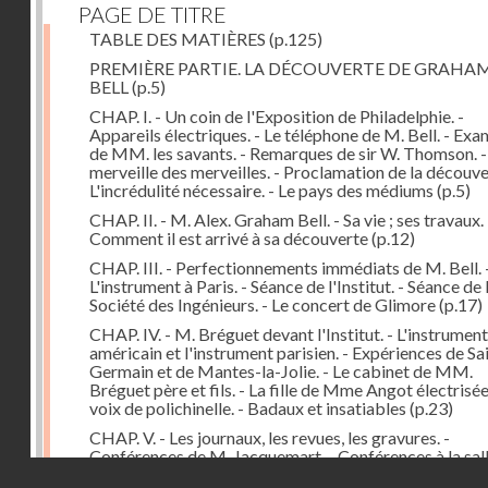
PAGE DE TITRE
TABLE DES MATIÈRES
(p.125)
PREMIÈRE PARTIE. LA DÉCOUVERTE DE GRAHA
BELL
(p.5)
CHAP. I. - Un coin de l'Exposition de Philadelphie. -
Appareils électriques. - Le téléphone de M. Bell. - Ex
de MM. les savants. - Remarques de sir W. Thomson. -
merveille des merveilles. - Proclamation de la découver
L'incrédulité nécessaire. - Le pays des médiums
(p.5)
CHAP. II. - M. Alex. Graham Bell. - Sa vie ; ses travaux. 
Comment il est arrivé à sa découverte
(p.12)
CHAP. III. - Perfectionnements immédiats de M. Bell. 
L'instrument à Paris. - Séance de l'Institut. - Séance de 
Société des Ingénieurs. - Le concert de Glimore
(p.17)
CHAP. IV. - M. Bréguet devant l'Institut. - L'instrument
américain et l'instrument parisien. - Expériences de Sa
Germain et de Mantes-la-Jolie. - Le cabinet de MM.
Bréguet père et fils. - La fille de Mme Angot électrisée.
voix de polichinelle. - Badaux et insatiables
(p.23)
CHAP. V. - Les journaux, les revues, les gravures. -
Conférences de M. Jacquemart. - Conférences à la sal
Droits réservés - CNAM
Capucines et au Troisième Théâtre-Français. - Le tél