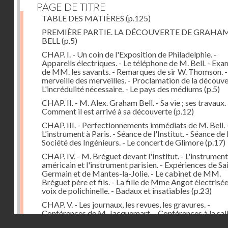
PAGE DE TITRE
TABLE DES MATIÈRES
(p.125)
PREMIÈRE PARTIE. LA DÉCOUVERTE DE GRAHA
BELL
(p.5)
CHAP. I. - Un coin de l'Exposition de Philadelphie. -
Appareils électriques. - Le téléphone de M. Bell. - Ex
de MM. les savants. - Remarques de sir W. Thomson. -
merveille des merveilles. - Proclamation de la découver
L'incrédulité nécessaire. - Le pays des médiums
(p.5)
CHAP. II. - M. Alex. Graham Bell. - Sa vie ; ses travaux. 
Comment il est arrivé à sa découverte
(p.12)
CHAP. III. - Perfectionnements immédiats de M. Bell. 
L'instrument à Paris. - Séance de l'Institut. - Séance de 
Société des Ingénieurs. - Le concert de Glimore
(p.17)
CHAP. IV. - M. Bréguet devant l'Institut. - L'instrument
américain et l'instrument parisien. - Expériences de Sa
Germain et de Mantes-la-Jolie. - Le cabinet de MM.
Bréguet père et fils. - La fille de Mme Angot électrisée.
voix de polichinelle. - Badaux et insatiables
(p.23)
CHAP. V. - Les journaux, les revues, les gravures. -
Conférences de M. Jacquemart. - Conférences à la sal
Droits réservés - CNAM
Capucines et au Troisième Théâtre-Français. - Le tél