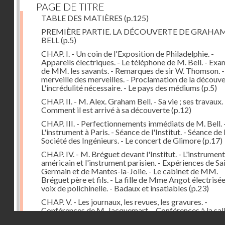
PAGE DE TITRE
TABLE DES MATIÈRES
(p.125)
PREMIÈRE PARTIE. LA DÉCOUVERTE DE GRAHA
BELL
(p.5)
CHAP. I. - Un coin de l'Exposition de Philadelphie. -
Appareils électriques. - Le téléphone de M. Bell. - Ex
de MM. les savants. - Remarques de sir W. Thomson. -
merveille des merveilles. - Proclamation de la découver
L'incrédulité nécessaire. - Le pays des médiums
(p.5)
CHAP. II. - M. Alex. Graham Bell. - Sa vie ; ses travaux. 
Comment il est arrivé à sa découverte
(p.12)
CHAP. III. - Perfectionnements immédiats de M. Bell. 
L'instrument à Paris. - Séance de l'Institut. - Séance de 
Société des Ingénieurs. - Le concert de Glimore
(p.17)
CHAP. IV. - M. Bréguet devant l'Institut. - L'instrument
américain et l'instrument parisien. - Expériences de Sa
Germain et de Mantes-la-Jolie. - Le cabinet de MM.
Bréguet père et fils. - La fille de Mme Angot électrisée.
voix de polichinelle. - Badaux et insatiables
(p.23)
CHAP. V. - Les journaux, les revues, les gravures. -
Conférences de M. Jacquemart. - Conférences à la sal
Droits réservés - CNAM
Capucines et au Troisième Théâtre-Français. - Le tél