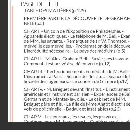
PAGE DE TITRE
TABLE DES MATIÈRES
(p.125)
PREMIÈRE PARTIE. LA DÉCOUVERTE DE GRAHA
BELL
(p.5)
CHAP. I. - Un coin de l'Exposition de Philadelphie. -
Appareils électriques. - Le téléphone de M. Bell. - Ex
de MM. les savants. - Remarques de sir W. Thomson. -
merveille des merveilles. - Proclamation de la découver
L'incrédulité nécessaire. - Le pays des médiums
(p.5)
CHAP. II. - M. Alex. Graham Bell. - Sa vie ; ses travaux. 
Comment il est arrivé à sa découverte
(p.12)
CHAP. III. - Perfectionnements immédiats de M. Bell. 
L'instrument à Paris. - Séance de l'Institut. - Séance de 
Société des Ingénieurs. - Le concert de Glimore
(p.17)
CHAP. IV. - M. Bréguet devant l'Institut. - L'instrument
américain et l'instrument parisien. - Expériences de Sa
Germain et de Mantes-la-Jolie. - Le cabinet de MM.
Bréguet père et fils. - La fille de Mme Angot électrisée.
voix de polichinelle. - Badaux et insatiables
(p.23)
CHAP. V. - Les journaux, les revues, les gravures. -
Conférences de M. Jacquemart. - Conférences à la sal
Droits réservés - CNAM
Capucines et au Troisième Théâtre-Français. - Le tél