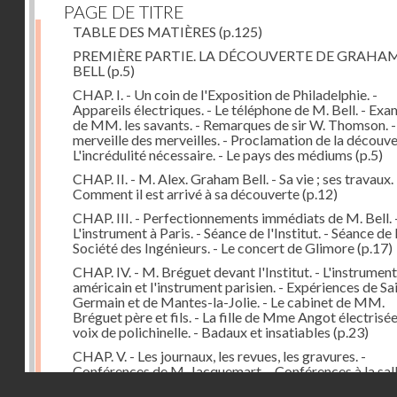
PAGE DE TITRE
TABLE DES MATIÈRES
(p.125)
PREMIÈRE PARTIE. LA DÉCOUVERTE DE GRAHA
BELL
(p.5)
CHAP. I. - Un coin de l'Exposition de Philadelphie. -
Appareils électriques. - Le téléphone de M. Bell. - Ex
de MM. les savants. - Remarques de sir W. Thomson. -
merveille des merveilles. - Proclamation de la découver
L'incrédulité nécessaire. - Le pays des médiums
(p.5)
CHAP. II. - M. Alex. Graham Bell. - Sa vie ; ses travaux. 
Comment il est arrivé à sa découverte
(p.12)
CHAP. III. - Perfectionnements immédiats de M. Bell. 
L'instrument à Paris. - Séance de l'Institut. - Séance de 
Société des Ingénieurs. - Le concert de Glimore
(p.17)
CHAP. IV. - M. Bréguet devant l'Institut. - L'instrument
américain et l'instrument parisien. - Expériences de Sa
Germain et de Mantes-la-Jolie. - Le cabinet de MM.
Bréguet père et fils. - La fille de Mme Angot électrisée.
voix de polichinelle. - Badaux et insatiables
(p.23)
CHAP. V. - Les journaux, les revues, les gravures. -
Conférences de M. Jacquemart. - Conférences à la sal
Droits réservés - CNAM
Capucines et au Troisième Théâtre-Français. - Le tél