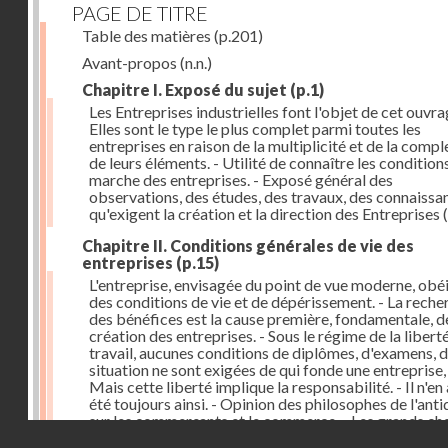
PAGE DE TITRE
Table des matières
(p.201)
Avant-propos
(n.n.)
Chapitre I. Exposé du sujet
(p.1)
Les Entreprises industrielles font l'objet de cet ouvra
Elles sont le type le plus complet parmi toutes les
entreprises en raison de la multiplicité et de la compl
de leurs éléments. - Utilité de connaître les condition
marche des entreprises. - Exposé général des
observations, des études, des travaux, des connaissa
qu'exigent la création et la direction des Entreprises
(
Chapitre II. Conditions générales de vie des
entreprises
(p.15)
L'entreprise, envisagée du point de vue moderne, obéi
des conditions de vie et de dépérissement. - La reche
des bénéfices est la cause première, fondamentale, de
création des entreprises. - Sous le régime de la libert
travail, aucunes conditions de diplômes, d'examens, 
situation ne sont exigées de qui fonde une entreprise,
Mais cette liberté implique la responsabilité. - Il n'en
été toujours ainsi. - Opinion des philosophes de l'anti
sur les commerçants et le commerce. - Les grands ch
Droits réservés - CNAM
d'entreprise au Moyen-Age : Jacques Coeur, les Fugge