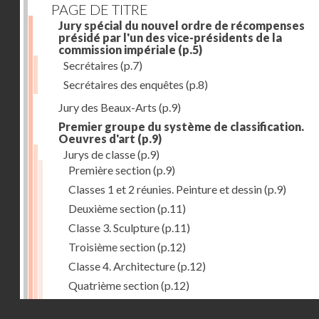
PAGE DE TITRE
Jury spécial du nouvel ordre de récompenses
présidé par l'un des vice-présidents de la
commission impériale
(p.5)
Secrétaires
(p.7)
Secrétaires des enquêtes
(p.8)
Jury des Beaux-Arts
(p.9)
Premier groupe du système de classification.
Oeuvres d'art
(p.9)
Jurys de classe
(p.9)
Première section
(p.9)
Classes 1 et 2 réunies. Peinture et dessin
(p.9)
Deuxième section
(p.11)
Classe 3. Sculpture
(p.11)
Troisième section
(p.12)
Classe 4. Architecture
(p.12)
Quatrième section
(p.12)
Classe 5. Gravure et lithographie
(p.12)
Droits réservés - CNAM