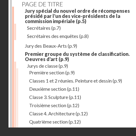
PAGE DE TITRE
Jury spécial du nouvel ordre de récompenses
présidé par l'un des vice-présidents de la
commission impériale
(p.5)
Secrétaires
(p.7)
Secrétaires des enquêtes
(p.8)
Jury des Beaux-Arts
(p.9)
Premier groupe du système de classification.
Oeuvres d'art
(p.9)
Jurys de classe
(p.9)
Première section
(p.9)
Classes 1 et 2 réunies. Peinture et dessin
(p.9)
Deuxième section
(p.11)
Classe 3. Sculpture
(p.11)
Troisième section
(p.12)
Classe 4. Architecture
(p.12)
Quatrième section
(p.12)
Classe 5. Gravure et lithographie
(p.12)
Droits réservés - CNAM