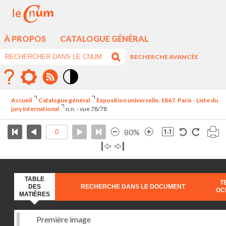
À PROPOS
CATALOGUE GÉNÉRAL
RECHERCHE AVANCÉE
Mode
contraste
Accueil
Catalogue général
Exposition universelle. 1867. Paris - Liste du
élévé
jury international
n.n. - vue 78/78
80%
TABLE
T
DES
RECHERCHE DANS LE DOCUMENT
OC
MATIÈRES
Première image