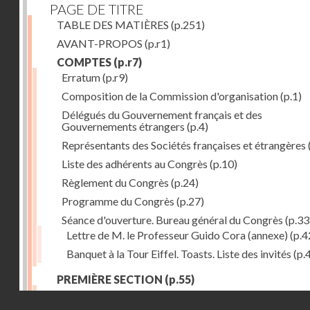
PAGE DE TITRE
TABLE DES MATIÈRES
(p.251)
AVANT-PROPOS
(p.r1)
COMPTES
(p.r7)
Erratum
(p.r9)
Composition de la Commission d'organisation
(p.1)
Délégués du Gouvernement français et des
Gouvernements étrangers
(p.4)
Représentants des Sociétés françaises et étrangères
Liste des adhérents au Congrès
(p.10)
Règlement du Congrès
(p.24)
Programme du Congrès
(p.27)
Séance d'ouverture. Bureau général du Congrès
(p.33
Lettre de M. le Professeur Guido Cora (annexe)
(p.4
Banquet à la Tour Eiffel. Toasts. Liste des invités
(p.
PREMIÈRE SECTION
(p.55)
Séance du 13 août
(p.57)
Droits réservés - CNAM
Observations des glaciers et les Associations alpine