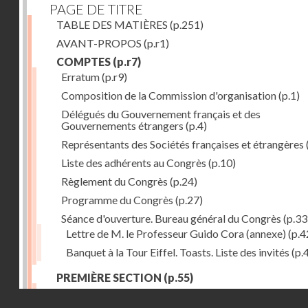
PAGE DE TITRE
TABLE DES MATIÈRES
(p.251)
AVANT-PROPOS
(p.r1)
COMPTES
(p.r7)
Erratum
(p.r9)
Composition de la Commission d'organisation
(p.1)
Délégués du Gouvernement français et des
Gouvernements étrangers
(p.4)
Représentants des Sociétés françaises et étrangères
Liste des adhérents au Congrès
(p.10)
Règlement du Congrès
(p.24)
Programme du Congrès
(p.27)
Séance d'ouverture. Bureau général du Congrès
(p.33
Lettre de M. le Professeur Guido Cora (annexe)
(p.4
Banquet à la Tour Eiffel. Toasts. Liste des invités
(p.
PREMIÈRE SECTION
(p.55)
Séance du 13 août
(p.57)
Droits réservés - CNAM
Observations des glaciers et les Associations alpine