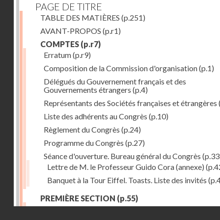
PAGE DE TITRE
TABLE DES MATIÈRES
(p.251)
AVANT-PROPOS
(p.r1)
COMPTES
(p.r7)
Erratum
(p.r9)
Composition de la Commission d'organisation
(p.1)
Délégués du Gouvernement français et des
Gouvernements étrangers
(p.4)
Représentants des Sociétés françaises et étrangères
Liste des adhérents au Congrès
(p.10)
Règlement du Congrès
(p.24)
Programme du Congrès
(p.27)
Séance d'ouverture. Bureau général du Congrès
(p.33
Lettre de M. le Professeur Guido Cora (annexe)
(p.4
Banquet à la Tour Eiffel. Toasts. Liste des invités
(p.
PREMIÈRE SECTION
(p.55)
Séance du 13 août
(p.57)
Droits réservés - CNAM
Observations des glaciers et les Associations alpine