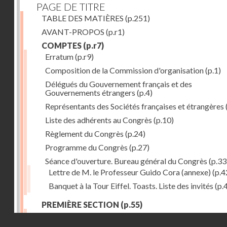
PAGE DE TITRE
TABLE DES MATIÈRES
(p.251)
AVANT-PROPOS
(p.r1)
COMPTES
(p.r7)
Erratum
(p.r9)
Composition de la Commission d'organisation
(p.1)
Délégués du Gouvernement français et des
Gouvernements étrangers
(p.4)
Représentants des Sociétés françaises et étrangères
Liste des adhérents au Congrès
(p.10)
Règlement du Congrès
(p.24)
Programme du Congrès
(p.27)
Séance d'ouverture. Bureau général du Congrès
(p.33
Lettre de M. le Professeur Guido Cora (annexe)
(p.4
Banquet à la Tour Eiffel. Toasts. Liste des invités
(p.
PREMIÈRE SECTION
(p.55)
Séance du 13 août
(p.57)
Droits réservés - CNAM
Observations des glaciers et les Associations alpine