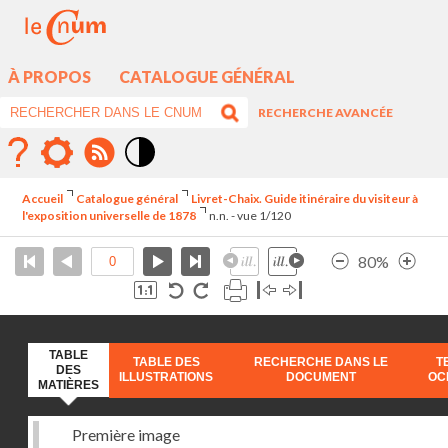
À PROPOS
CATALOGUE GÉNÉRAL
RECHERCHE AVANCÉE
Mode
contraste
Accueil
Catalogue général
Livret-Chaix. Guide itinéraire du visiteur à
élévé
l'exposition universelle de 1878
n.n. - vue 1/120
80%
TABLE
TABLE DES
RECHERCHE DANS LE
T
DES
ILLUSTRATIONS
DOCUMENT
OC
MATIÈRES
Première image