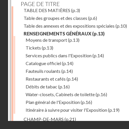
PAGE DE TITRE
TABLE DES MATIÈRES
(p.3)
Table des groupes et des classes
(p.6)
Table des annexes et des expositions spéciales
(p.10)
RENSEIGNEMENTS GÉNÉRAUX
(p.13)
Moyens de transport
(p.13)
Tickets
(p.13)
Services publics dans l'Exposition
(p.14)
Catalogue officiel
(p.14)
Fauteuils roulants
(p.14)
Restaurants et cafés
(p.14)
Débits de tabac
(p.16)
Water-closets, Cabinets de toilette
(p.16)
Plan général de l'Exposition
(p.16)
Itinéraire à suivre pour visiter l'Exposition
(p.19)
CHAMP-DE-MARS
(p.21)
Droits réservés - CNAM
1. PALAIS DU CHAMP-DE-MARS
(p.21)