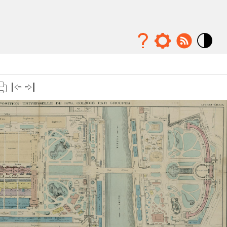
Mode
contraste
élévé