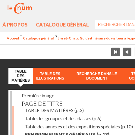
À PROPOS
CATALOGUE GÉNÉRAL
Accueil
Catalogue général
Livret-Chaix. Guide itinéraire du visiteur à l'ex
TABLE
TABLE DES
RECHERCHE DANS LE
T
DES
ILLUSTRATIONS
DOCUMENT
OC
MATIÈRES
Première image
PAGE DE TITRE
TABLE DES MATIÈRES
(p.3)
Table des groupes et des classes
(p.6)
Table des annexes et des expositions spéciales
(p.10)
RENSEIGNEMENTS GÉNÉRAUX
(p.13)