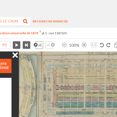
RECHERCHE AVANCÉE
position universelle de 1878
pl.1 - vue 118/120
100%
EXTE
ÉRISÉ