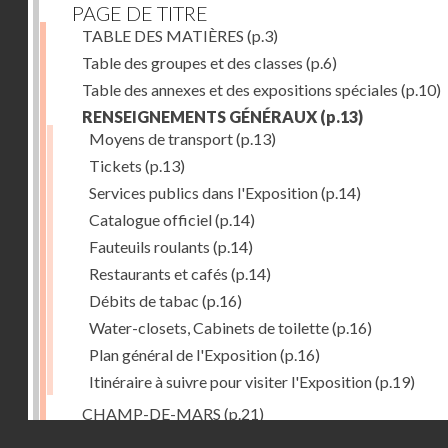
PAGE DE TITRE
TABLE DES MATIÈRES
(p.3)
Table des groupes et des classes
(p.6)
Table des annexes et des expositions spéciales
(p.10)
RENSEIGNEMENTS GÉNÉRAUX
(p.13)
Moyens de transport
(p.13)
Tickets
(p.13)
Services publics dans l'Exposition
(p.14)
Catalogue officiel
(p.14)
Fauteuils roulants
(p.14)
Restaurants et cafés
(p.14)
Débits de tabac
(p.16)
Water-closets, Cabinets de toilette
(p.16)
Plan général de l'Exposition
(p.16)
Itinéraire à suivre pour visiter l'Exposition
(p.19)
CHAMP-DE-MARS
(p.21)
Droits réservés - CNAM
1. PALAIS DU CHAMP-DE-MARS
(p.21)