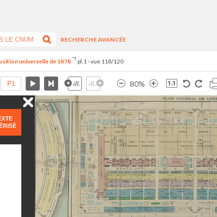
RECHERCHE AVANCÉE
position universelle de 1878
pl.1 - vue 118/120
80%
EXTE
ÉRISÉ