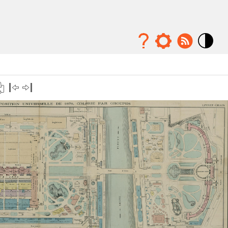
Mode
contraste
élévé