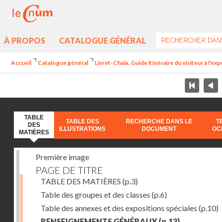
À PROPOS
CATALOGUE GÉNÉRAL
Accueil
Catalogue général
Livret-Chaix. Guide itinéraire du visiteur à l'ex
TABLE
TABLE DES
RECHERCHE DANS LE
T
DES
ILLUSTRATIONS
DOCUMENT
OC
MATIÈRES
Première image
PAGE DE TITRE
TABLE DES MATIÈRES
(p.3)
Table des groupes et des classes
(p.6)
Table des annexes et des expositions spéciales
(p.10)
RENSEIGNEMENTS GÉNÉRAUX
(p.13)