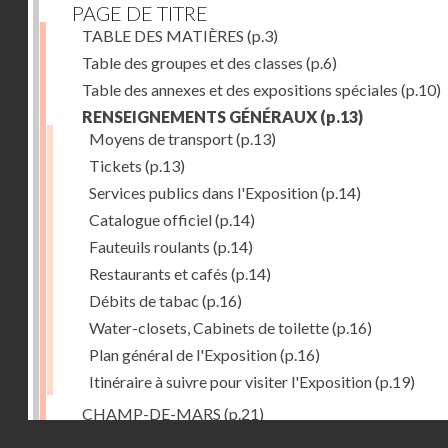
PAGE DE TITRE
TABLE DES MATIÈRES
(p.3)
Table des groupes et des classes
(p.6)
Table des annexes et des expositions spéciales
(p.10)
RENSEIGNEMENTS GÉNÉRAUX
(p.13)
Moyens de transport
(p.13)
Tickets
(p.13)
Services publics dans l'Exposition
(p.14)
Catalogue officiel
(p.14)
Fauteuils roulants
(p.14)
Restaurants et cafés
(p.14)
Débits de tabac
(p.16)
Water-closets, Cabinets de toilette
(p.16)
Plan général de l'Exposition
(p.16)
Itinéraire à suivre pour visiter l'Exposition
(p.19)
CHAMP-DE-MARS
(p.21)
Droits réservés - CNAM
1. PALAIS DU CHAMP-DE-MARS
(p.21)