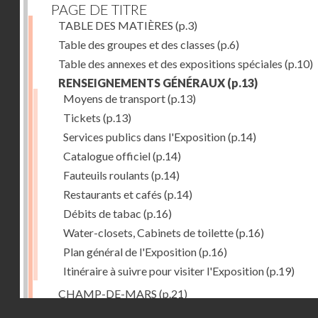
PAGE DE TITRE
TABLE DES MATIÈRES
(p.3)
Table des groupes et des classes
(p.6)
Table des annexes et des expositions spéciales
(p.10)
RENSEIGNEMENTS GÉNÉRAUX
(p.13)
Moyens de transport
(p.13)
Tickets
(p.13)
Services publics dans l'Exposition
(p.14)
Catalogue officiel
(p.14)
Fauteuils roulants
(p.14)
Restaurants et cafés
(p.14)
Débits de tabac
(p.16)
Water-closets, Cabinets de toilette
(p.16)
Plan général de l'Exposition
(p.16)
Itinéraire à suivre pour visiter l'Exposition
(p.19)
CHAMP-DE-MARS
(p.21)
Droits réservés - CNAM
1. PALAIS DU CHAMP-DE-MARS
(p.21)