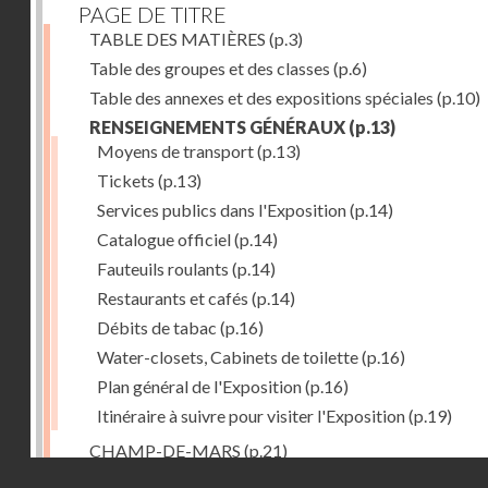
PAGE DE TITRE
TABLE DES MATIÈRES
(p.3)
Table des groupes et des classes
(p.6)
Table des annexes et des expositions spéciales
(p.10)
RENSEIGNEMENTS GÉNÉRAUX
(p.13)
Moyens de transport
(p.13)
Tickets
(p.13)
Services publics dans l'Exposition
(p.14)
Catalogue officiel
(p.14)
Fauteuils roulants
(p.14)
Restaurants et cafés
(p.14)
Débits de tabac
(p.16)
Water-closets, Cabinets de toilette
(p.16)
Plan général de l'Exposition
(p.16)
Itinéraire à suivre pour visiter l'Exposition
(p.19)
CHAMP-DE-MARS
(p.21)
Droits réservés - CNAM
1. PALAIS DU CHAMP-DE-MARS
(p.21)