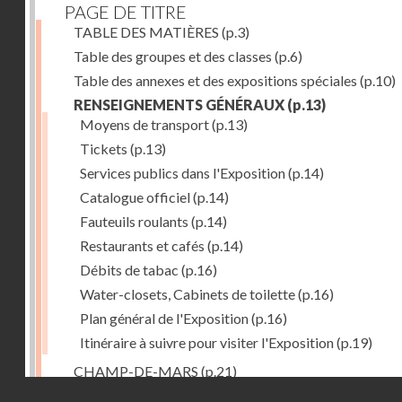
PAGE DE TITRE
TABLE DES MATIÈRES
(p.3)
Table des groupes et des classes
(p.6)
Table des annexes et des expositions spéciales
(p.10)
RENSEIGNEMENTS GÉNÉRAUX
(p.13)
Moyens de transport
(p.13)
Tickets
(p.13)
Services publics dans l'Exposition
(p.14)
Catalogue officiel
(p.14)
Fauteuils roulants
(p.14)
Restaurants et cafés
(p.14)
Débits de tabac
(p.16)
Water-closets, Cabinets de toilette
(p.16)
Plan général de l'Exposition
(p.16)
Itinéraire à suivre pour visiter l'Exposition
(p.19)
CHAMP-DE-MARS
(p.21)
Droits réservés - CNAM
1. PALAIS DU CHAMP-DE-MARS
(p.21)