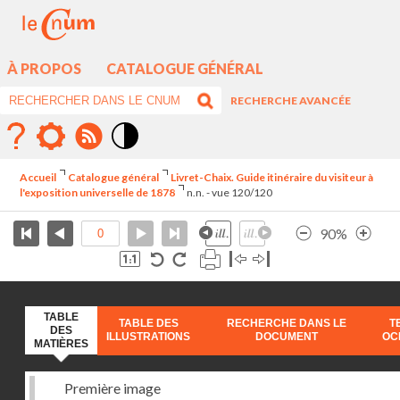
À PROPOS
CATALOGUE GÉNÉRAL
RECHERCHE AVANCÉE
Mode
contraste
Accueil
Catalogue général
Livret-Chaix. Guide itinéraire du visiteur à
élévé
l'exposition universelle de 1878
n.n. - vue 120/120
90%
TABLE
TABLE DES
RECHERCHE DANS LE
T
DES
ILLUSTRATIONS
DOCUMENT
OC
MATIÈRES
Première image