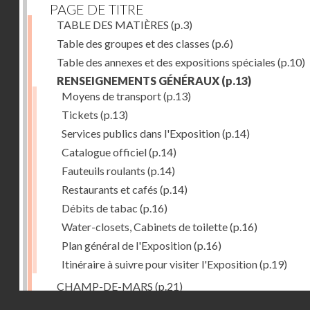
PAGE DE TITRE
TABLE DES MATIÈRES
(p.3)
Table des groupes et des classes
(p.6)
Table des annexes et des expositions spéciales
(p.10)
RENSEIGNEMENTS GÉNÉRAUX
(p.13)
Moyens de transport
(p.13)
Tickets
(p.13)
Services publics dans l'Exposition
(p.14)
Catalogue officiel
(p.14)
Fauteuils roulants
(p.14)
Restaurants et cafés
(p.14)
Débits de tabac
(p.16)
Water-closets, Cabinets de toilette
(p.16)
Plan général de l'Exposition
(p.16)
Itinéraire à suivre pour visiter l'Exposition
(p.19)
CHAMP-DE-MARS
(p.21)
Droits réservés - CNAM
1. PALAIS DU CHAMP-DE-MARS
(p.21)