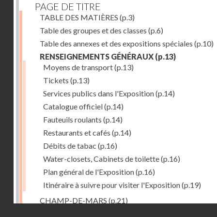
PAGE DE TITRE
TABLE DES MATIÈRES
(p.3)
Table des groupes et des classes
(p.6)
Table des annexes et des expositions spéciales
(p.10)
RENSEIGNEMENTS GÉNÉRAUX
(p.13)
Moyens de transport
(p.13)
Tickets
(p.13)
Services publics dans l'Exposition
(p.14)
Catalogue officiel
(p.14)
Fauteuils roulants
(p.14)
Restaurants et cafés
(p.14)
Débits de tabac
(p.16)
Water-closets, Cabinets de toilette
(p.16)
Plan général de l'Exposition
(p.16)
Itinéraire à suivre pour visiter l'Exposition
(p.19)
CHAMP-DE-MARS
(p.21)
Droits réservés - CNAM
1. PALAIS DU CHAMP-DE-MARS
(p.21)