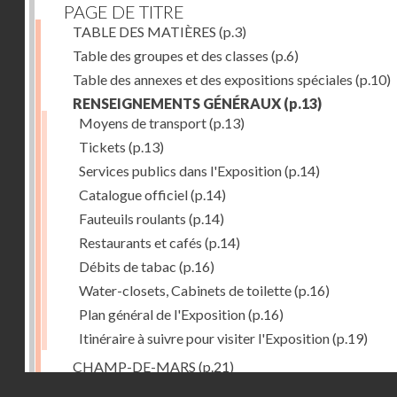
PAGE DE TITRE
TABLE DES MATIÈRES
(p.3)
Table des groupes et des classes
(p.6)
Table des annexes et des expositions spéciales
(p.10)
RENSEIGNEMENTS GÉNÉRAUX
(p.13)
Moyens de transport
(p.13)
Tickets
(p.13)
Services publics dans l'Exposition
(p.14)
Catalogue officiel
(p.14)
Fauteuils roulants
(p.14)
Restaurants et cafés
(p.14)
Débits de tabac
(p.16)
Water-closets, Cabinets de toilette
(p.16)
Plan général de l'Exposition
(p.16)
Itinéraire à suivre pour visiter l'Exposition
(p.19)
CHAMP-DE-MARS
(p.21)
Droits réservés - CNAM
1. PALAIS DU CHAMP-DE-MARS
(p.21)