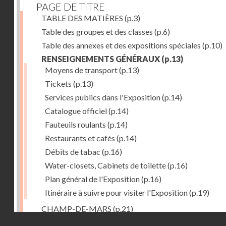
PAGE DE TITRE
TABLE DES MATIÈRES
(p.3)
Table des groupes et des classes
(p.6)
Table des annexes et des expositions spéciales
(p.10)
RENSEIGNEMENTS GÉNÉRAUX
(p.13)
Moyens de transport
(p.13)
Tickets
(p.13)
Services publics dans l'Exposition
(p.14)
Catalogue officiel
(p.14)
Fauteuils roulants
(p.14)
Restaurants et cafés
(p.14)
Débits de tabac
(p.16)
Water-closets, Cabinets de toilette
(p.16)
Plan général de l'Exposition
(p.16)
Itinéraire à suivre pour visiter l'Exposition
(p.19)
CHAMP-DE-MARS
(p.21)
Droits réservés - CNAM
1. PALAIS DU CHAMP-DE-MARS
(p.21)