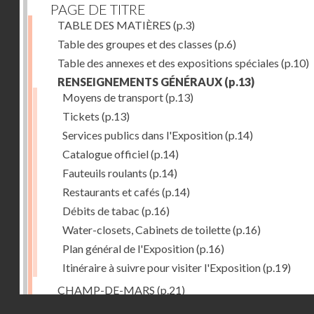
PAGE DE TITRE
TABLE DES MATIÈRES
(p.3)
Table des groupes et des classes
(p.6)
Table des annexes et des expositions spéciales
(p.10)
RENSEIGNEMENTS GÉNÉRAUX
(p.13)
Moyens de transport
(p.13)
Tickets
(p.13)
Services publics dans l'Exposition
(p.14)
Catalogue officiel
(p.14)
Fauteuils roulants
(p.14)
Restaurants et cafés
(p.14)
Débits de tabac
(p.16)
Water-closets, Cabinets de toilette
(p.16)
Plan général de l'Exposition
(p.16)
Itinéraire à suivre pour visiter l'Exposition
(p.19)
CHAMP-DE-MARS
(p.21)
Droits réservés - CNAM
1. PALAIS DU CHAMP-DE-MARS
(p.21)