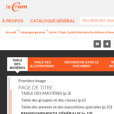
À PROPOS
CATALOGUE GÉNÉRAL
Accueil
Catalogue général
Livret-Chaix. Guide itinéraire du visiteur à l'ex
TABLE
TABLE DES
RECHERCHE DANS LE
T
DES
ILLUSTRATIONS
DOCUMENT
OC
MATIÈRES
Première image
PAGE DE TITRE
TABLE DES MATIÈRES
(p.3)
Table des groupes et des classes
(p.6)
Table des annexes et des expositions spéciales
(p.10)
RENSEIGNEMENTS GÉNÉRAUX
(p.13)