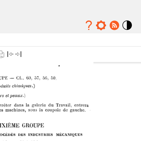
Mode
contraste
élévé