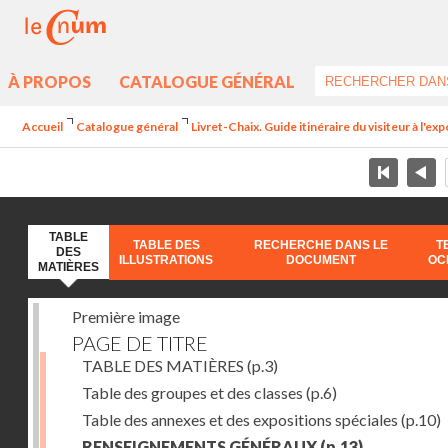
À PROPOS
CATALOGUE GÉNÉRAL
Accueil
Catalogue général
Livret-Chaix. Guide itinéraire du visiteur à l'ex
TABLE
TABLE DES
RECHERCHE DANS LE
T
DES
ILLUSTRATIONS
DOCUMENT
OC
MATIÈRES
Première image
PAGE DE TITRE
TABLE DES MATIÈRES
(p.3)
Table des groupes et des classes
(p.6)
Table des annexes et des expositions spéciales
(p.10)
RENSEIGNEMENTS GÉNÉRAUX
(p.13)