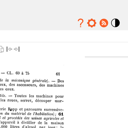
Mode
contraste
élévé