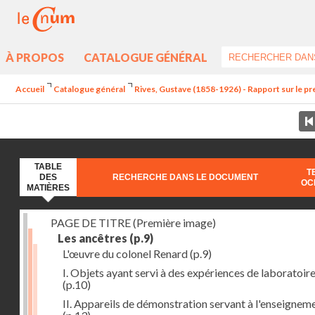
À PROPOS
CATALOGUE GÉNÉRAL
Accueil
Catalogue général
Rives, Gustave (1858-1926) - Rapport sur le pre
TABLE
T
DES
RECHERCHE DANS LE DOCUMENT
OC
MATIÈRES
PAGE DE TITRE (Première image)
Les ancêtres
(p.9)
L'œuvre du colonel Renard
(p.9)
I. Objets ayant servi à des expériences de laboratoir
(p.10)
II. Appareils de démonstration servant à l'enseignem