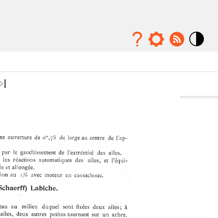
Mode
contraste
élévé