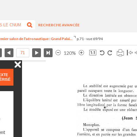
RECHERCHE AVANCÉE
mier salon de l'aéronautique : Grand Palai...
p.71 - vue 69/94
120%
EXTE
ÉRISÉ
e
ent