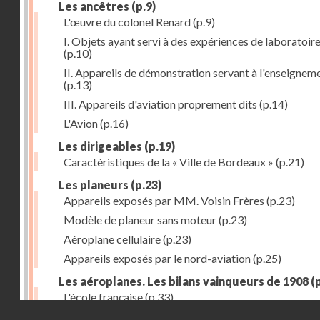
Les ancêtres
(p.9)
L'œuvre du colonel Renard
(p.9)
I. Objets ayant servi à des expériences de laboratoir
(p.10)
II. Appareils de démonstration servant à l'enseignem
(p.13)
III. Appareils d'aviation proprement dits
(p.14)
L'Avion
(p.16)
Les dirigeables
(p.19)
Caractéristiques de la « Ville de Bordeaux »
(p.21)
Les planeurs
(p.23)
Appareils exposés par MM. Voisin Frères
(p.23)
Modèle de planeur sans moteur
(p.23)
Aéroplane cellulaire
(p.23)
Appareils exposés par le nord-aviation
(p.25)
Les aéroplanes. Les bilans vainqueurs de 1908
(p
L'école française
(p.33)
Droits réservés - CNAM
Les appareils Voisin frères
(p.33)