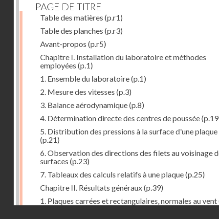
PAGE DE TITRE
Table des matières
(p.r1)
Table des planches
(p.r3)
Avant-propos
(p.r5)
Chapitre I. Installation du laboratoire et méthodes
employées
(p.1)
1. Ensemble du laboratoire
(p.1)
2. Mesure des vitesses
(p.3)
3. Balance aérodynamique
(p.8)
4. Détermination directe des centres de poussée
(p.19
5. Distribution des pressions à la surface d'une plaque
(p.21)
6. Observation des directions des filets au voisinage 
surfaces
(p.23)
7. Tableaux des calculs relatifs à une plaque
(p.25)
Chapitre II. Résultats généraux
(p.39)
1. Plaques carrées et rectangulaires, normales au vent
Droits réservés - CNAM
2. Carrés et rectangles inclinés
(p.43)