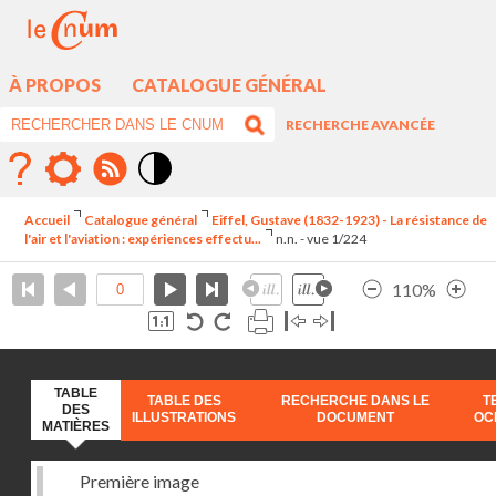
À PROPOS
CATALOGUE GÉNÉRAL
RECHERCHE AVANCÉE
Mode
contraste
Accueil
Catalogue général
Eiffel, Gustave (1832-1923) - La résistance de
élévé
l'air et l'aviation : expériences effectu...
n.n. - vue 1/224
110%
TABLE
TABLE DES
RECHERCHE DANS LE
T
DES
ILLUSTRATIONS
DOCUMENT
OC
MATIÈRES
Première image