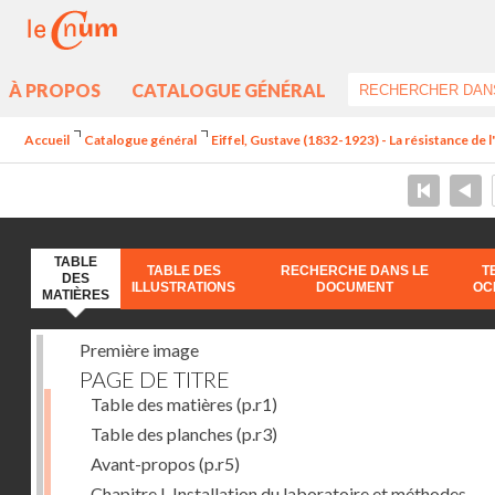
À PROPOS
CATALOGUE GÉNÉRAL
Accueil
Catalogue général
Eiffel, Gustave (1832-1923) - La résistance de l'a
TABLE
TABLE DES
RECHERCHE DANS LE
T
DES
ILLUSTRATIONS
DOCUMENT
OC
MATIÈRES
Première image
PAGE DE TITRE
Table des matières
(p.r1)
Table des planches
(p.r3)
Avant-propos
(p.r5)
Chapitre I. Installation du laboratoire et méthodes