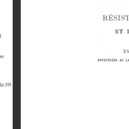
)
des
(p.39)