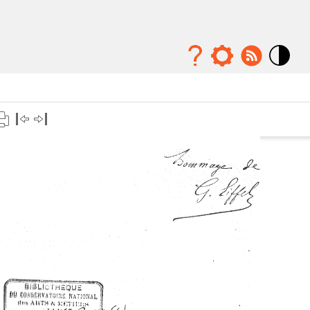
Mode
contraste
élévé