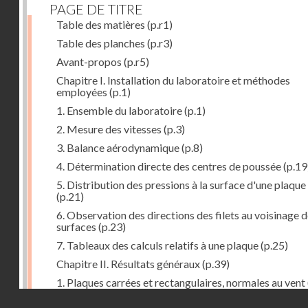
PAGE DE TITRE
Table des matières
(p.r1)
Table des planches
(p.r3)
Avant-propos
(p.r5)
Chapitre I. Installation du laboratoire et méthodes
employées
(p.1)
1. Ensemble du laboratoire
(p.1)
2. Mesure des vitesses
(p.3)
3. Balance aérodynamique
(p.8)
4. Détermination directe des centres de poussée
(p.19
5. Distribution des pressions à la surface d'une plaque
(p.21)
6. Observation des directions des filets au voisinage 
surfaces
(p.23)
7. Tableaux des calculs relatifs à une plaque
(p.25)
Chapitre II. Résultats généraux
(p.39)
1. Plaques carrées et rectangulaires, normales au vent
Droits réservés - CNAM
2. Carrés et rectangles inclinés
(p.43)