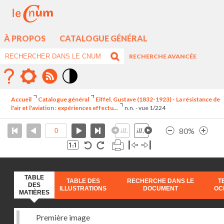
À PROPOS
CATALOGUE GÉNÉRAL
RECHERCHE AVANCÉE
Mode
contraste
Accueil
Catalogue général
Eiffel, Gustave (1832-1923) - La résistance de
élévé
l'air et l'aviation : expériences effectu...
n.n. - vue 1/224
80%
TABLE
TABLE DES
RECHERCHE DANS LE
T
DES
ILLUSTRATIONS
DOCUMENT
OC
MATIÈRES
Première image