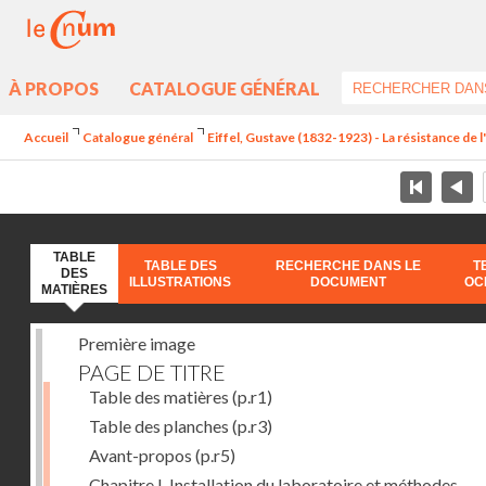
À PROPOS
CATALOGUE GÉNÉRAL
Accueil
Catalogue général
Eiffel, Gustave (1832-1923) - La résistance de l'a
TABLE
TABLE DES
RECHERCHE DANS LE
T
DES
ILLUSTRATIONS
DOCUMENT
OC
MATIÈRES
Première image
PAGE DE TITRE
Table des matières
(p.r1)
Table des planches
(p.r3)
Avant-propos
(p.r5)
Chapitre I. Installation du laboratoire et méthodes