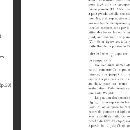
)
des
(p.39)