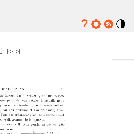
Mode
contraste
élévé