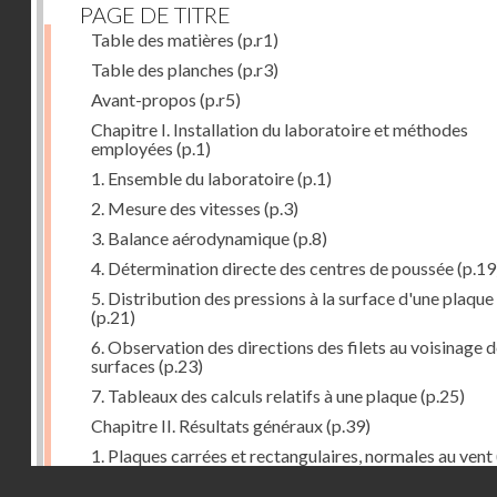
PAGE DE TITRE
Table des matières
(p.r1)
Table des planches
(p.r3)
Avant-propos
(p.r5)
Chapitre I. Installation du laboratoire et méthodes
employées
(p.1)
1. Ensemble du laboratoire
(p.1)
2. Mesure des vitesses
(p.3)
3. Balance aérodynamique
(p.8)
4. Détermination directe des centres de poussée
(p.19
5. Distribution des pressions à la surface d'une plaque
(p.21)
6. Observation des directions des filets au voisinage 
surfaces
(p.23)
7. Tableaux des calculs relatifs à une plaque
(p.25)
Chapitre II. Résultats généraux
(p.39)
1. Plaques carrées et rectangulaires, normales au vent
Droits réservés - CNAM
2. Carrés et rectangles inclinés
(p.43)