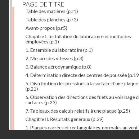
PAGE DE TITRE
Table des matières
(p.r1)
Table des planches
(p.r3)
Avant-propos
(p.r5)
Chapitre I. Installation du laboratoire et méthodes
employées
(p.1)
1. Ensemble du laboratoire
(p.1)
2. Mesure des vitesses
(p.3)
3. Balance aérodynamique
(p.8)
4. Détermination directe des centres de poussée
(p.19
5. Distribution des pressions à la surface d'une plaque
(p.21)
6. Observation des directions des filets au voisinage 
surfaces
(p.23)
7. Tableaux des calculs relatifs à une plaque
(p.25)
Chapitre II. Résultats généraux
(p.39)
1. Plaques carrées et rectangulaires, normales au vent
Droits réservés - CNAM
2. Carrés et rectangles inclinés
(p.43)