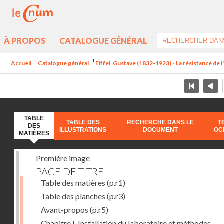
À PROPOS
CATALOGUE GÉNÉRAL
Accueil
Catalogue général
Eiffel, Gustave (1832-1923) - La résistance de l'a
TABLE
TABLE DES
RECHERCHE DANS LE
T
DES
ILLUSTRATIONS
DOCUMENT
OC
MATIÈRES
Première image
PAGE DE TITRE
Table des matières
(p.r1)
Table des planches
(p.r3)
Avant-propos
(p.r5)
Chapitre I. Installation du laboratoire et méthodes