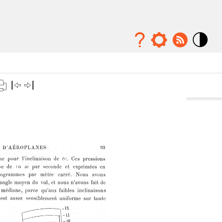
Mode
contraste
élévé