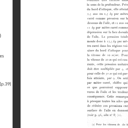
)
des
(p.39)