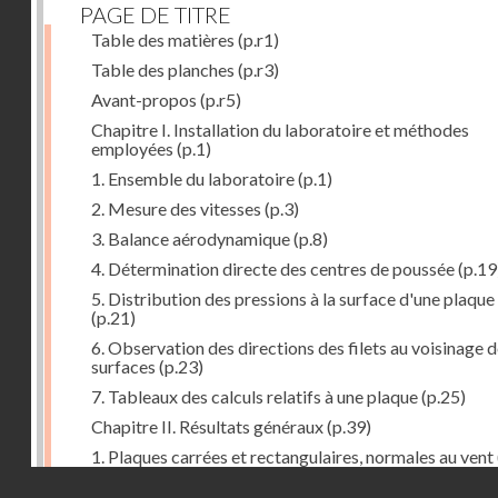
PAGE DE TITRE
Table des matières
(p.r1)
Table des planches
(p.r3)
Avant-propos
(p.r5)
Chapitre I. Installation du laboratoire et méthodes
employées
(p.1)
1. Ensemble du laboratoire
(p.1)
2. Mesure des vitesses
(p.3)
3. Balance aérodynamique
(p.8)
4. Détermination directe des centres de poussée
(p.19
5. Distribution des pressions à la surface d'une plaque
(p.21)
6. Observation des directions des filets au voisinage 
surfaces
(p.23)
7. Tableaux des calculs relatifs à une plaque
(p.25)
Chapitre II. Résultats généraux
(p.39)
1. Plaques carrées et rectangulaires, normales au vent
Droits réservés - CNAM
2. Carrés et rectangles inclinés
(p.43)