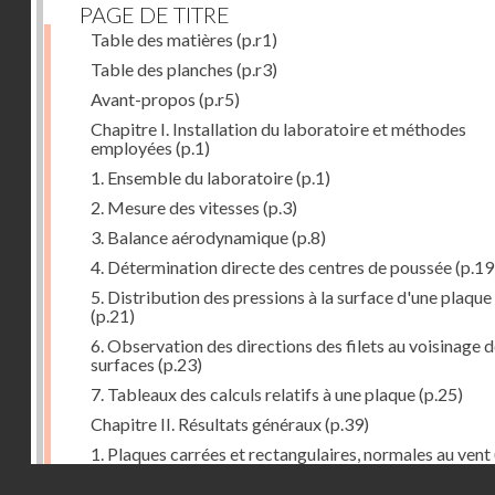
PAGE DE TITRE
Table des matières
(p.r1)
Table des planches
(p.r3)
Avant-propos
(p.r5)
Chapitre I. Installation du laboratoire et méthodes
employées
(p.1)
1. Ensemble du laboratoire
(p.1)
2. Mesure des vitesses
(p.3)
3. Balance aérodynamique
(p.8)
4. Détermination directe des centres de poussée
(p.19
5. Distribution des pressions à la surface d'une plaque
(p.21)
6. Observation des directions des filets au voisinage 
surfaces
(p.23)
7. Tableaux des calculs relatifs à une plaque
(p.25)
Chapitre II. Résultats généraux
(p.39)
1. Plaques carrées et rectangulaires, normales au vent
Droits réservés - CNAM
2. Carrés et rectangles inclinés
(p.43)