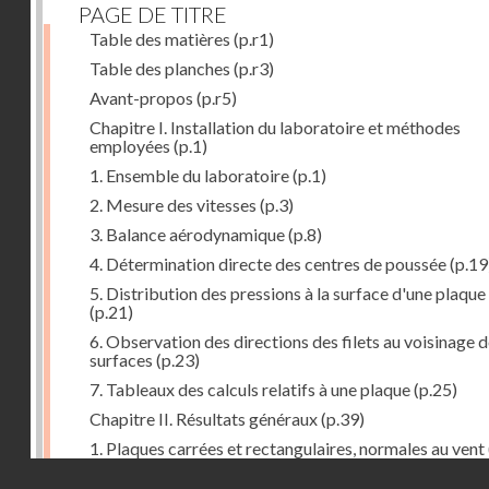
PAGE DE TITRE
Table des matières
(p.r1)
Table des planches
(p.r3)
Avant-propos
(p.r5)
Chapitre I. Installation du laboratoire et méthodes
employées
(p.1)
1. Ensemble du laboratoire
(p.1)
2. Mesure des vitesses
(p.3)
3. Balance aérodynamique
(p.8)
4. Détermination directe des centres de poussée
(p.19
5. Distribution des pressions à la surface d'une plaque
(p.21)
6. Observation des directions des filets au voisinage 
surfaces
(p.23)
7. Tableaux des calculs relatifs à une plaque
(p.25)
Chapitre II. Résultats généraux
(p.39)
1. Plaques carrées et rectangulaires, normales au vent
Droits réservés - CNAM
2. Carrés et rectangles inclinés
(p.43)