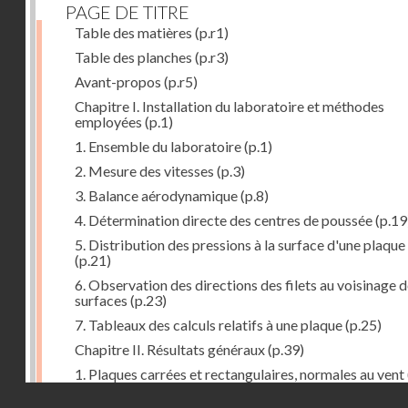
PAGE DE TITRE
Table des matières
(p.r1)
Table des planches
(p.r3)
Avant-propos
(p.r5)
Chapitre I. Installation du laboratoire et méthodes
employées
(p.1)
1. Ensemble du laboratoire
(p.1)
2. Mesure des vitesses
(p.3)
3. Balance aérodynamique
(p.8)
4. Détermination directe des centres de poussée
(p.19
5. Distribution des pressions à la surface d'une plaque
(p.21)
6. Observation des directions des filets au voisinage 
surfaces
(p.23)
7. Tableaux des calculs relatifs à une plaque
(p.25)
Chapitre II. Résultats généraux
(p.39)
1. Plaques carrées et rectangulaires, normales au vent
Droits réservés - CNAM
2. Carrés et rectangles inclinés
(p.43)